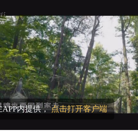
要倾听的大地（25-048）
看今朝（25-006）
建中国茶道（25-021）
丽家园（30-001）
APP内提供，
点击打开客户端
春之我（025）