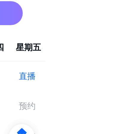
回看
回看
四
星期五
今天
明天
直播
预约