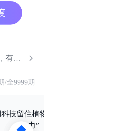
度
确、功能增强、一靶多能”的技术特色。
期/全
9999
期
用科技留住植物的“生
以AI为桥 
命力”
惠之