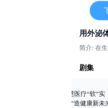
用外泌
简介:
在生物医药领域，干细胞外泌体药物的研究，
剧集
 助力企业转
智慧医疗“软”实
型升级
力“智”造健康新未