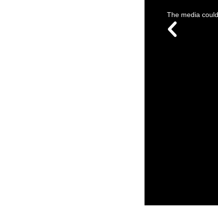
This
is
a
The media could 
modal
window.