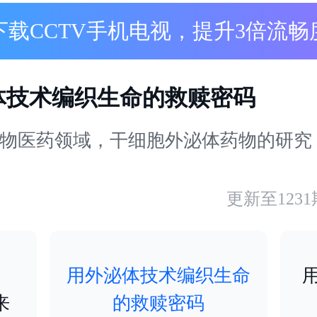
下载CCTV手机电视，提升3倍流畅
体技术编织生命的救赎密码
有望改写急性肝衰竭、脑卒中等危重症的治疗格局。然而，这个充满希望的赛道却面临研发投入大、周期长却遭遇资本寒冬，监管标准尚未统一，关键设备依赖进口，人才断层制约产业化等多重困境。为此，思德克索专注于干细胞外泌体药物研发，深耕天然及工程化干细胞外泌体领域，掌握关键核心技术，构建了国内首个基因工程修饰的干细胞来源外泌体创新药研发平台，形成“靶向明
更新至
1231
用外泌体技术编织生命
来
的救赎密码