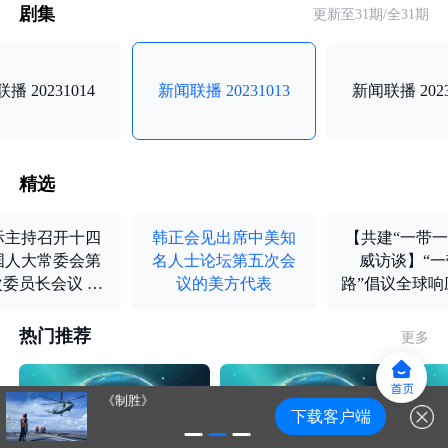
剧集
更新至
31
期/全
31
期
播 20231014
新闻联播 20231013
新闻联播 2023
精选
际主持召开十四
韩正会见出席中美知
【共建“一带一
国人大常委会第
名人士论坛第五次会
威访谈】“
委员长会议 决
议的美方代表
路”倡议全球响
四届全国人大常
共赢
第六次会议10月
热门推荐
更多
至24日在京举行
《制胜》
下载客户端